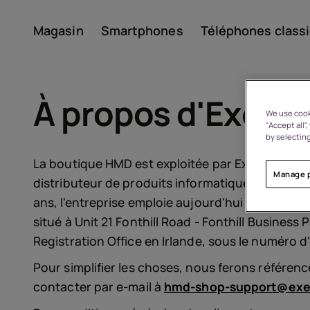
Magasin
Smartphones
Téléphones class
Compte
À propos d'Exerti
We use cooki
"Accept all"
by selecting
La boutique HMD est exploitée par Exertis Irelan
Manage 
distributeur de produits informatiques et de dive
ans, l'entreprise emploie aujourd'hui plus de 9
situé à
Unit 21 Fonthill Road - Fonthill Business 
À propos
Registration Office en Irlande, sous le numéro d'
Recyclage des appareils
Pour simplifier les choses, nous ferons référenc
contacter par e-mail à
hmd-shop-support@exe