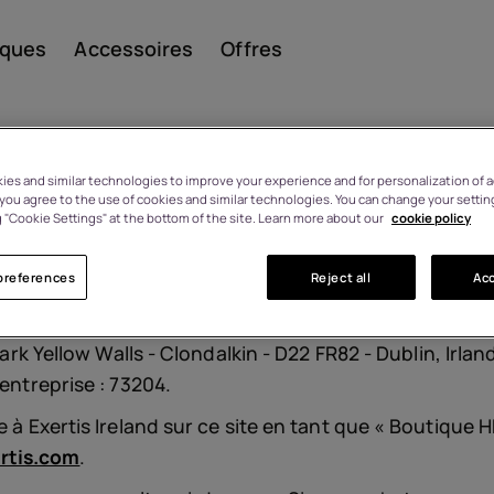
iques
Accessoires
Offres
s
es and similar technologies to improve your experience and for personalization of ad
, you agree to the use of cookies and similar technologies. You can change your settin
 "Cookie Settings" at the bottom of the site. Learn more about our
cookie policy
Smar
d Limited, une société enregistrée en République d'Irla
preferences
Reject all
Acc
rtissement à domicile ainsi que de services associés en
0 collaborateurs, ce qui garantit que votre commande 
Télép
Park Yellow Walls - Clondalkin - D22 FR82 - Dublin
, Irla
entreprise : 73204.
e à Exertis Ireland sur ce site en tant que « Boutique
class
rtis.com
.