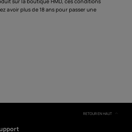
duit sur la boutique HMD, ces conditions
evez avoir plus de 18 ans pour passer une
soires
s
RETOUR EN HAUT
upport