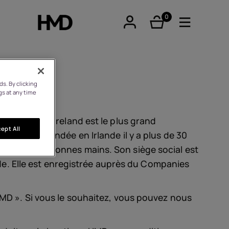
0
éléments
s. By clicking
gs at any time
tphones
nde. Exertis Ireland est le plus grand
ept All
 Irlande. Fondée en Irlande il y a plus de 30
est entre de bonnes mains. Son siège social est
hones
nde. Elle est enregistrée auprès du Companies
 HMD ». Si vous le souhaitez, vous pouvez nous
iques