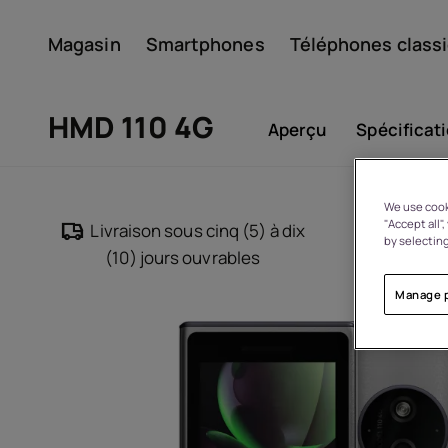
Magasin
Smartphones
Téléphones class
Compte
HMD 110 4G
Aperçu
Spécificat
We use cooki
"Accept all"
Livraison sous cinq (5) à dix
Retours
by selecting
(10) jours ouvrables
ch
Manage 
À propos
Recyclage des appareils