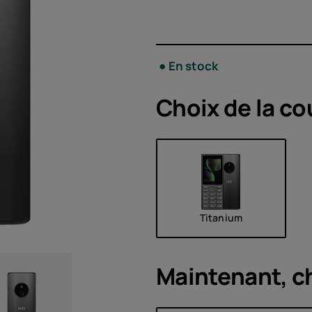
Acces
En stock
Choix de la
co
Offre
Titanium
Maintenant, c