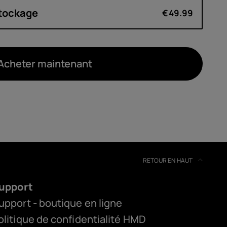
tockage
€49.99
Acheter maintenant
RETOUR EN HAUT
upport
upport - boutique en ligne
olitique de confidentialité HMD