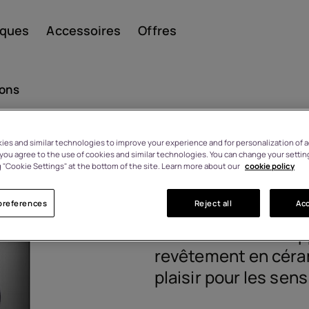
iques
Accessoires
Offres
ions
es and similar technologies to improve your experience and for personalization of ad
Smar
HMD 110 4G
, you agree to the use of cookies and similar technologies. You can change your settin
 sous 14 jours en cas de
 "Cookie Settings" at the bottom of the site. Learn more about our
cookie policy
angement d'avis
1GF029HPN1L02
preferences
Reject all
Acc
Télép
En associant des ap
revêtement en céram
plaisir pour les sens
class