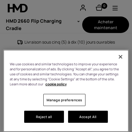
0
éléments
Compte
HMD 2660 Flip Charging
Acheter
maintenant
Cradle
Smartphones
Livraison sous cinq (5) à dix (10) jours ouvrables
Téléphones classiques
We use cookies and similar technologies to improve your experience
Accessoires
and for personalization of ads. By clicking "Accept all", you agree to the
use of cookies and similar technologies. You can change your settings
at any time by selecting "Cookie Settings" at the bottom of the site.
Offres
Learn more about our
cookie policy
Manage preferences
Reject all
Accept All