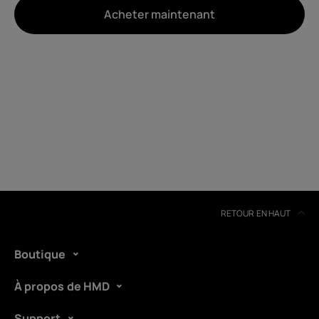
Acheter maintenant
À propos
Recyclage des appareils
Auto-réparation
France
RETOUR EN HAUT
Boutique
À propos de HMD
Support