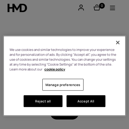
0
éléments
Compte
Smartphones
Retour
Téléphones classiques
We use cookies and similar technologies to improve your experience
and for personalization of ads. By clicking "Accept all", you agree to the
FAQ
use of cookies and similar technologies. You can change your settings
Accessoires
at any time by selecting "Cookie Settings" at the bottom of the site.
Learn more about our
cookie policy
Demandes concernant les
Offres
produits/commandes/boutique en ligne
Manage preferences
Paiements
Retours
Livraison
Reject all
Accept All
Garantie