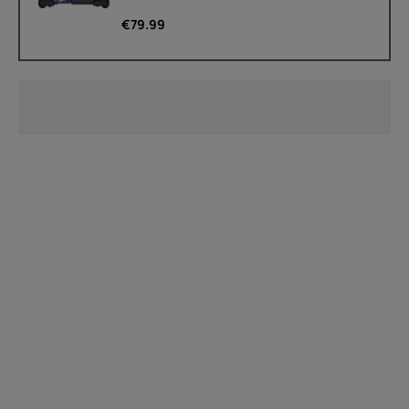
€
79.99
À propos
Recyclage des appareils
Auto-réparation
France