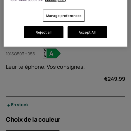
Manage preferences
Reject all
Accept All
HMD Fusion X1
101SQ503H056
Leur téléphone. Vos consignes.
€
249.99
En stock
Choix de la
couleur