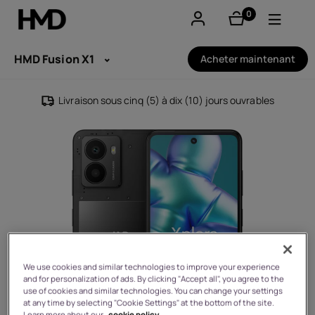
0
éléments
Compte
HMD Fusion X1
Acheter maintenant
Smartphones
Livraison sous cinq (5) à dix (10) jours ouvrables
Téléphones classiques
Accessoires
Offres
We use cookies and similar technologies to improve your experience
and for personalization of ads. By clicking "Accept all", you agree to the
use of cookies and similar technologies. You can change your settings
at any time by selecting "Cookie Settings" at the bottom of the site.
Learn more about our
cookie policy