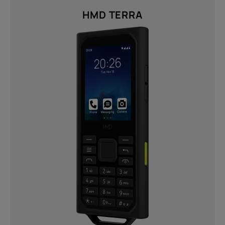
HMD TERRA
Twisted Black (1)
Résolution
FHD+ 1080 × 2400 (1)
HD (576 x 1280) (1)
HD+ (720 x 1612) (1)
Nous faire parvenir