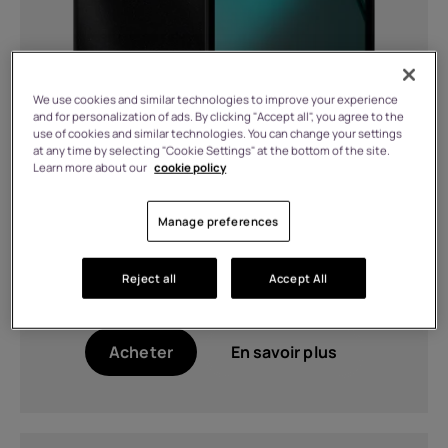
Charge
5W (1)
We use cookies and similar technologies to improve your experience
Chargement de 33 W (compatible
and for personalization of ads. By clicking "Accept all", you agree to the
QC4.0 et PD3.0 PPS), chargement sans
use of cookies and similar technologies. You can change your settings
fil magnétique de 15 W, chargement
at any time by selecting "Cookie Settings" at the bottom of the site.
Learn more about our
cookie policy
sans fil inversé de 5 W, certifié Qi2 (1)
2 MB RAM, 64 GB Stockage
Compatible avec la charge 10 W.
€
109.99
Manage preferences
(1)
Compatible avec la charge 33 W
En stock
(PD et QC) (1)
Reject all
Accept All
Couleur
Acheter
En savoir plus
Data Grey (1)
Noir (1)
Shadow Black (1)