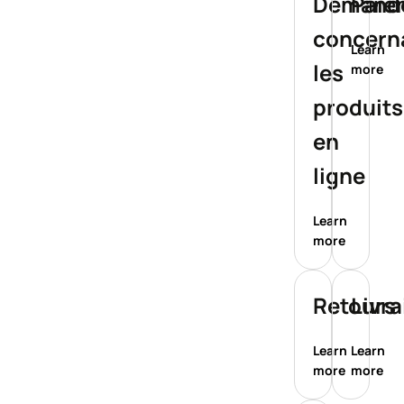
Demand
Paie
concern
Learn
les
more
produit
en
ligne
Learn
more
Retours
Livr
Learn
Learn
more
more