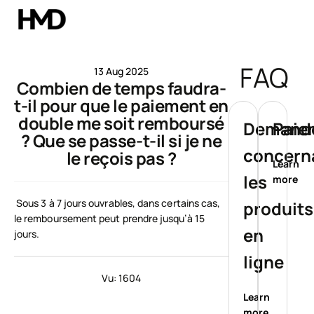
Compte
FAQ
13 Aug 2025
Combien de temps faudra-
Smartphones
t-il pour que le paiement en
double me soit remboursé
Téléphones classiques
Demand
Paie
? Que se passe-t-il si je ne
concern
le reçois pas ?
Accessoires
Learn
les
more
Offres
Sous 3 à 7 jours ouvrables, dans certains cas,
produit
le remboursement peut prendre jusqu’à 15
en
jours.
ligne
Vu: 1604
Learn
more