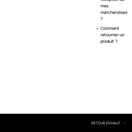
mes
marchandises
?
Comment
retourner un
produit ?
RETOUR EN HAUT