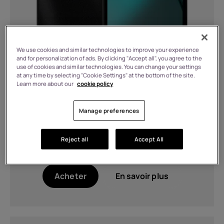
Charge
5W (1)
We use cookies and similar technologies to improve your experience
Chargement de 33 W (compatible
and for personalization of ads. By clicking "Accept all", you agree to the
QC4.0 et PD3.0 PPS), chargement sans
use of cookies and similar technologies. You can change your settings
fil magnétique de 15 W, chargement
at any time by selecting "Cookie Settings" at the bottom of the site.
Learn more about our
cookie policy
sans fil inversé de 5 W, certifié Qi2 (1)
2 MB RAM, 64 GB Stockage
Compatible avec la charge 10 W.
€
109.99
Manage preferences
(1)
Compatible avec la charge 33 W
En stock
(PD et QC) (1)
Reject all
Accept All
Couleur
Acheter
En savoir plus
Data Grey (1)
Noir (1)
Shadow Black (1)