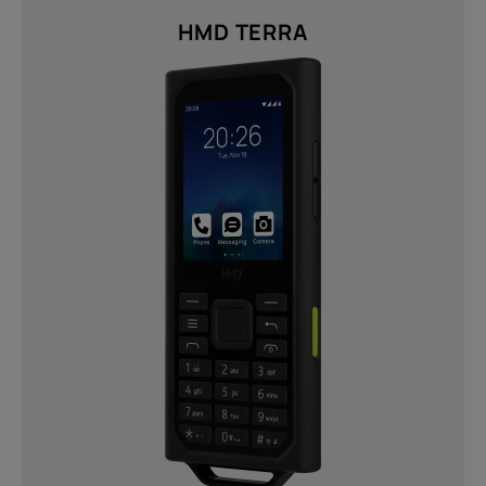
HMD TERRA
Twisted Black (1)
Résolution
FHD+ 1080 × 2400 (1)
HD (576 x 1280) (1)
HD+ (720 x 1612) (1)
Nous faire parvenir