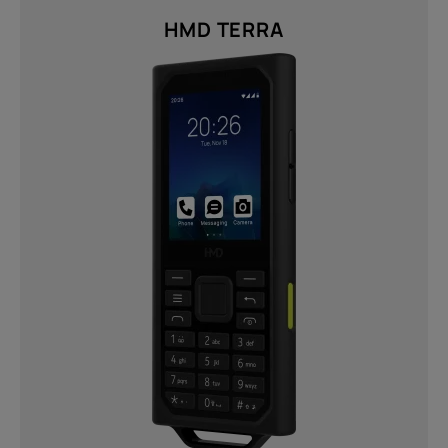
HMD TERRA
Twisted Black (1)
Résolution
FHD+ 1080 × 2400 (1)
HD (576 x 1280) (1)
HD+ (720 x 1612) (1)
Nous faire parvenir