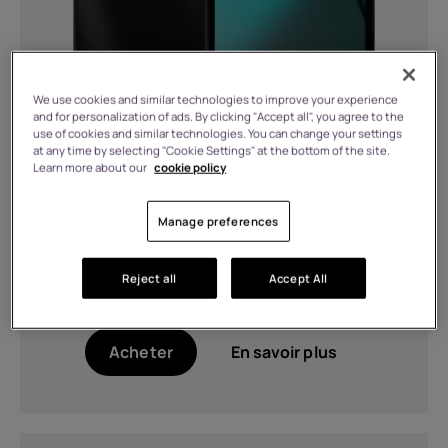
Charge
5W (1)
We use cookies and similar technologies to improve your experience
Chargement de 33 W (compatible
and for personalization of ads. By clicking "Accept all", you agree to the
QC4.0 et PD3.0 PPS), chargement sans
use of cookies and similar technologies. You can change your settings
fil magnétique de 15 W, chargement
at any time by selecting "Cookie Settings" at the bottom of the site.
Learn more about our
cookie policy
sans fil inversé de 5 W, certifié Qi2 (1)
2 MB RAM, 64 GB Stockage
Compatible avec la charge 10 W.
€
109.99
Manage preferences
(1)
Compatible avec la charge 33 W
En stock
(PD et QC) (1)
Reject all
Accept All
Couleur
Acheter
En savoir plus
Data Grey (1)
Noir (1)
Shadow Black (1)